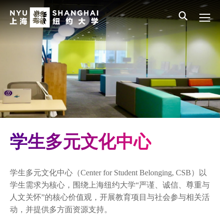
Skip to main content
English
员工登录
All NYU
Main Menu CN
迎新项目
住宿生活
体育运动与健身
学生活动与社区参与
学生多元文化中心
学生多元文化中心
No Translation Needed
学生多元文化中心（Center for Student Belonging, CSB）以
LEAD项目
学生需求为核心，围绕上海纽约大学“严谨、诚信、尊重与
人文关怀”的核心价值观，开展教育项目与社会参与相关活
第一代大学生项目
动，并提供多方面资源支持。