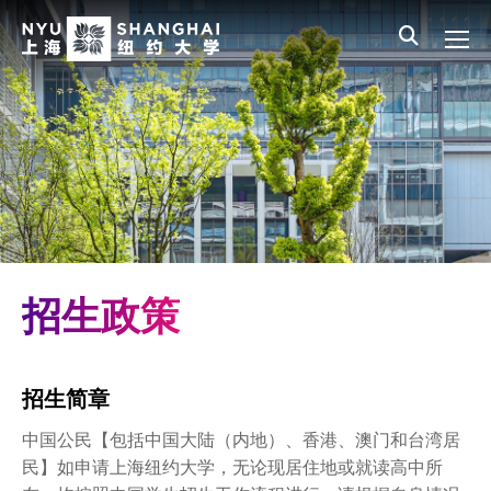
Skip to main content
English
员工登录
All NYU
Main Menu CN
招生信息
本科生招生
入学费用与奖助学金
招生政策
中国大陆学生
招生政策
港澳臺學生
招生流程
招生简章
中国公民【包括中国大陆（内地）、香港、澳门和台湾居
联系我们
民】如申请上海纽约大学，无论现居住地或就读高中所