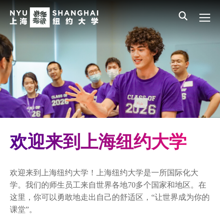
Skip to main content
English
员工登录
All NYU
Main Menu CN
迎新项目
新生入学常见问题
住宿生活
体育运动与健身
学生活动与社区参与
欢迎来到上海纽约大学
学生多元文化中心
欢迎来到上海纽约大学！上海纽约大学是一所国际化大
学生健康中心
学。我们的师生员工来自世界各地70多个国家和地区。在
这里，你可以勇敢地走出自己的舒适区，“让世界成为你的
职业发展
课堂”。