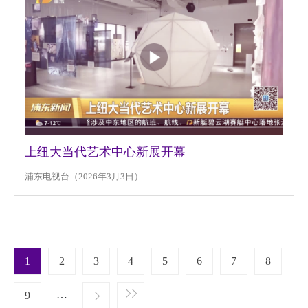
上纽大当代艺术中心新展开幕
浦东电视台（2026年3月3日）
Pagination
1
2
3
4
5
6
7
8
t page
…
››
9
Last »