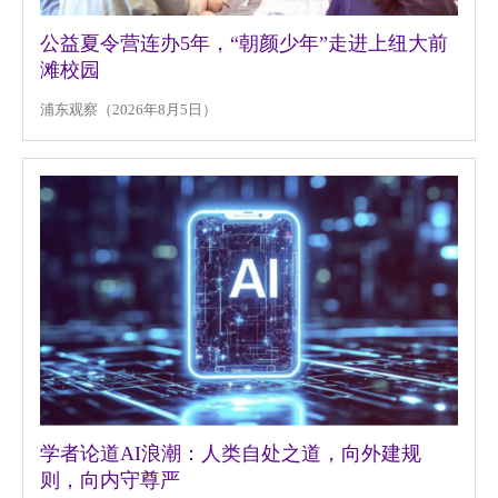
视频
公益夏令营连办5年，“朝颜少年”走进上纽大前
相册
滩校园
新闻简报
浦东观察（2026年8月5日）
上海纽约大学汇刊
活动纵览
学生说
校园内外
联系方式
支持我们
学者论道AI浪潮：人类自处之道，向外建规
则，向内守尊严