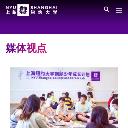
Skip to main content
English
员工登录
All NYU
Main Menu CN
关于我们
愿景、价值、使命
媒体视点
学校领导
师资队伍
新闻与媒体报道
人物
聚焦
媒体视点