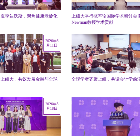
相夏季达沃斯，聚焦健康老龄化
上纽大举行概率论国际学术研讨会 致敬C
题
Newman教授学术贡献
2026年6
月11日
聚上纽大，共议发展金融与全球
全球学者齐聚上纽，共话会计学前
2026年5
月18日