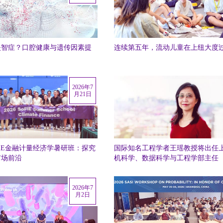
失智症？口腔健康与遗传因素提
连续第五年，流动儿童在上纽大度
2026年7
月21日
oFiE金融计量经济学暑研班：探究
国际知名工程学者王瑶教授将出任
市场前沿
机科学、数据科学与工程学部主任
2026年7
月2日