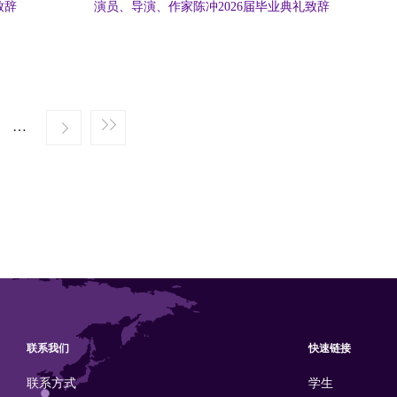
致辞
演员、导演、作家陈冲2026届毕业典礼致辞
…
»
联系我们
快速链接
联系方式
学生