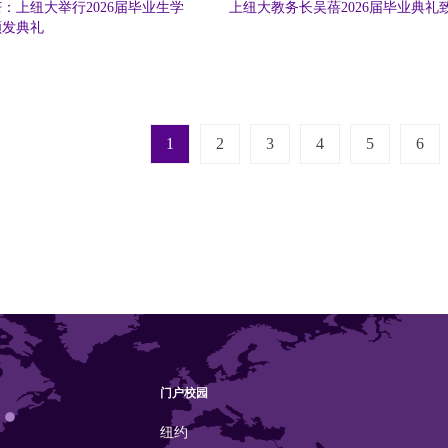
：上纽大举行2026届毕业生学
上纽大教务长吴蓓2026届毕业典礼
颁发典礼
Next page
Last page
1
2
3
4
5
››
6
门户校园
纽约