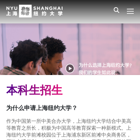
Skip to main content
English
员工登录
All NYU
Main Menu CN
招生信息
本科生招生
入学费用与奖助学金
招生政策
招生流程
本科生招生
联系我们
为什么申请上海纽约大学？
常见问题
作为中国第一所中美合办大学，上海纽约大学结合中美高
硕博招生
等教育之所长，积极为中国高等教育探索一种新模式。上
海纽约大学前滩校园位于上海浦东新区前滩中央商务区，