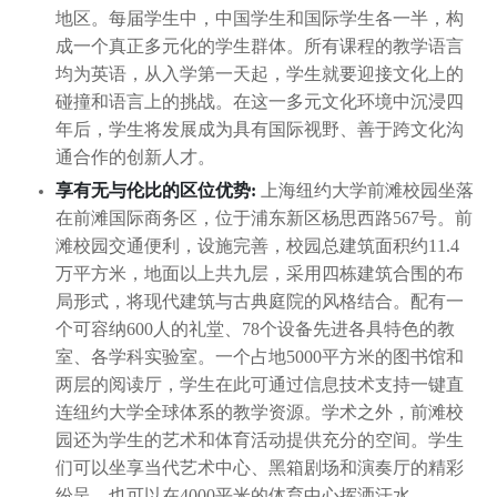
地区。每届学生中，中国学生和国际学生各一半，构
成一个真正多元化的学生群体。所有课程的教学语言
均为英语，从入学第一天起，学生就要迎接文化上的
碰撞和语言上的挑战。在这一多元文化环境中沉浸四
年后，学生将发展成为具有国际视野、善于跨文化沟
通合作的创新人才。
享有无与伦比的区位优势:
上海纽约大学前滩校园坐落
在前滩国际商务区，位于浦东新区杨思西路567号。前
滩校园交通便利，设施完善，校园总建筑面积约11.4
万平方米，地面以上共九层，采用四栋建筑合围的布
局形式，将现代建筑与古典庭院的风格结合。配有一
个可容纳600人的礼堂、78个设备先进各具特色的教
室、各学科实验室。一个占地5000平方米的图书馆和
两层的阅读厅，学生在此可通过信息技术支持一键直
连纽约大学全球体系的教学资源。学术之外，前滩校
园还为学生的艺术和体育活动提供充分的空间。学生
们可以坐享当代艺术中心、黑箱剧场和演奏厅的精彩
纷呈，也可以在4000平米的体育中心挥洒汗水。