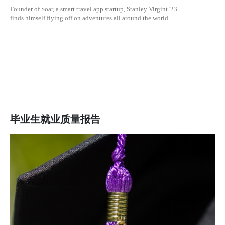
Founder of Soar, a smart travel app startup, Stanley Virgint '23
finds himself flying off on adventures all around the world....
毕业生就业质量报告