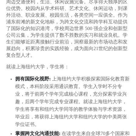
海外学生交流项目
周边交通便利，生活、休闲设施完备。尽享得天独厚的区
位优势。校园内从学术科研、艺术文化、休闲运动，到课
外活动、职业发展、校园生活，各类空间一应俱全。作为
浦东前滩的新文化地标，为跨文化交流和跨学科互动提供
了国际化的知识港湾，学校周边世界 500 强企业和创新型
公司云集，为学生提供了数不胜数的实习和就业良机。学
生们能够近距离接触行业前沿，洞察最新的市场动态和发
展趋向，积累珍贵的实践经验，成为面向21世纪的创新型
复合型人才。
就读上海纽约大学，学生将：
拥有国际化视野:
上海纽约大学积极探索国际化教育新
模式，本科阶段采用通识教育。学生入学时不分专
业，将于前两个学年完成核心课程，充分探索学业兴
趣，后两个学年完成专业课程。就读上海纽约大学，
学生将享有和纽约大学同等的教学体验与学术资源，
毕业后，将获得上海纽约大学和纽约大学的中美两张
学位证书。
掌握跨文化沟通技能:
在读学生来自全球70多个国家和