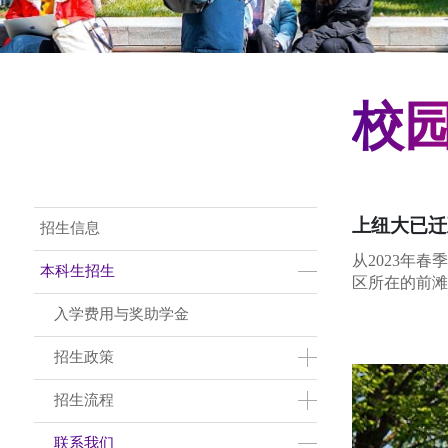
校
Main Menu CN
上纽大已迁
招生信息
从2023年
本科生招生
区所在的前滩
入学费用与奖助学金
招生政策
招生流程
联系我们