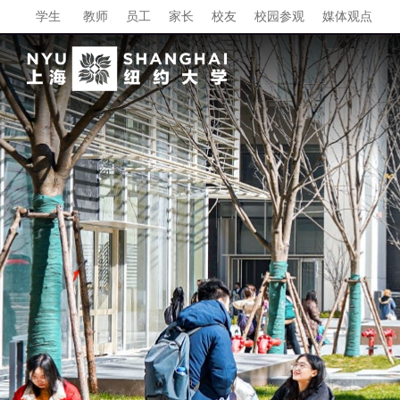
学生
教师
员工
家长
校友
校园参观
媒体观点